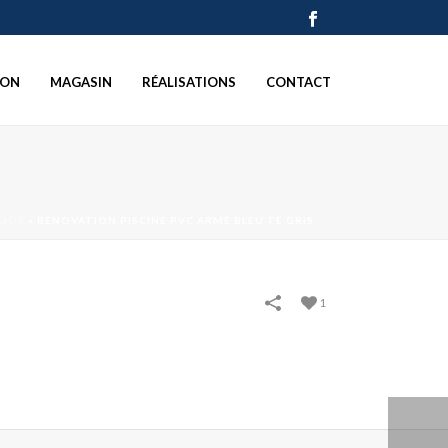
ION
MAGASIN
RÉALISATIONS
CONTACT
LIOS
»
RÉNOVATION PISCINE PVC ARMÉ BLEU TE GRIS
1