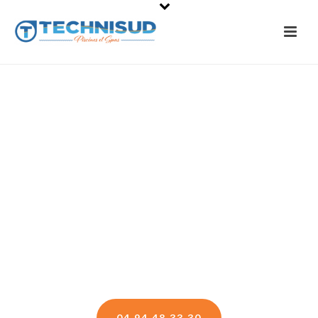
VENTE AUX PROFESSIONNELS ET
PARTICULIERS
MAGASINS PRODUITS
PISCINE
À CARQUEIRANNE DANS
LE VAR
04 94 48 33 30