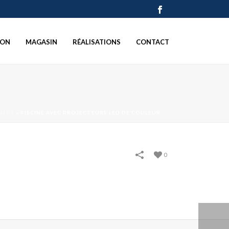
ION
MAGASIN
RÉALISATIONS
CONTACT
LIOS
»
PISCINE AVEC PROJECTEURS LED DE COULEUR
0